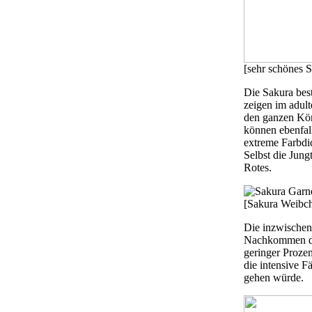
[sehr schönes 
Die Sakura best
zeigen im adult
den ganzen Kör
können ebenfall
extreme Farbdi
Selbst die Jung
Rotes.
[Sakura Weibc
Die inzwischen
Nachkommen der
geringer Prozen
die intensive F
gehen würde.