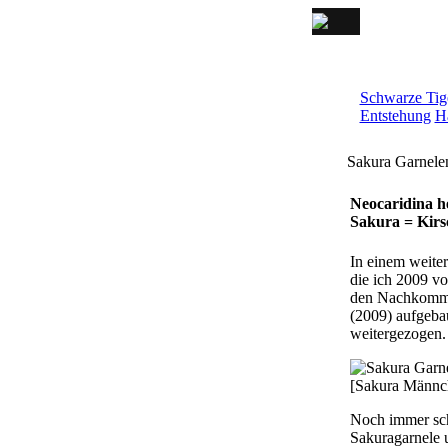
Schwarze Tig
Entstehung
H
Sakura Garnele
Neocaridina 
Sakura = Kirs
In einem weite
die ich 2009 v
den Nachkomme
(2009) aufgeba
weitergezogen.
[Sakura Männc
Noch immer sche
Sakuragarnele 