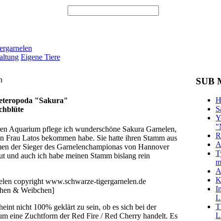
ergarnelen
altung
Eigene Tiere
n
SUB 
H
heteropoda "Sakura"
S
chblüte
Y
"
ren Aquarium pflege ich wunderschöne Sakura Garnelen,
R
on Frau Latos bekommen habe. Sie hatte ihren Stamm aus
A
n der Sieger des Garnelenchampionas von Hannover
T
ut und auch ich habe meinen Stamm bislang rein
m
A
K
I
hen & Weibchen]
L
T
int nicht 100% geklärt zu sein, ob es sich bei der
L
um eine Zuchtform der Red Fire / Red Cherry handelt. Es