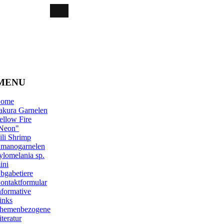
MENU
ome
akura Garnelen
ellow Fire
Neon"
ili Shrimp
manogarnelen
ylomelania sp.
ini
bgabetiere
ontaktformular
nformative
inks
hemenbezogene
iteratur